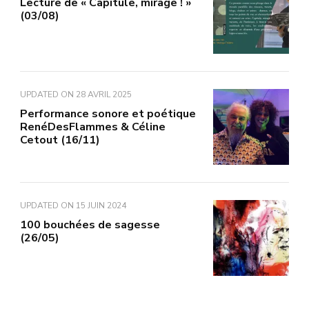
Lecture de « Capitule, mirage ! »
(03/08)
UPDATED ON
28 AVRIL 2025
Performance sonore et poétique
RenéDesFlammes & Céline
Cetout (16/11)
UPDATED ON
15 JUIN 2024
100 bouchées de sagesse
(26/05)