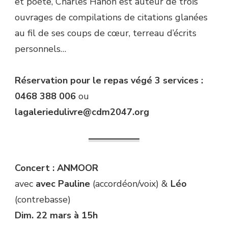
et poète, Charles Hanon est auteur de trois
ouvrages de compilations de citations glanées
au fil de ses coups de cœur, terreau d’écrits
personnels…
Réservation pour le repas végé 3 services :
0468 388 006
ou
lagaleriedulivre@cdm2047.org
Concert : ANMOOR
avec
avec Pauline
(accordéon/voix)
&
Léo
(contrebasse)
Dim. 22 mars à 15h