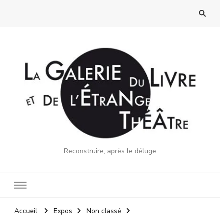
Reconstruire, après le déluge
Accueil
Expos
Non classé