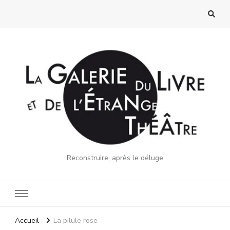
Reconstruire, après le déluge
Accueil
La pilule rose