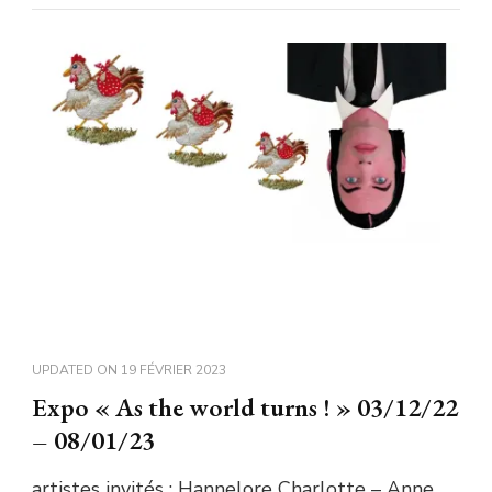
UPDATED ON
19 FÉVRIER 2023
Expo « As the world turns ! » 03/12/22
– 08/01/23
artistes invités : Hannelore Charlotte – Anne