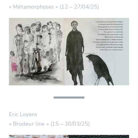
« Métamorphoses » (12 – 27/04/25)
Eric Loyens
« Brodeur line » (15 – 30/03/25)