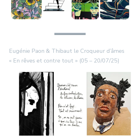
Eugénie Paon & Thibaut le Croqueur d’âmes
« En rêves et contre tout » (05 – 20/07/25)