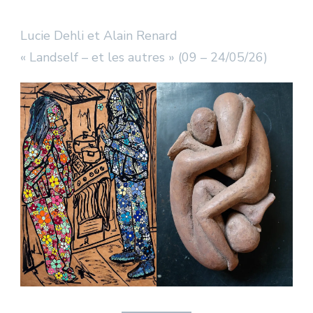
Lucie Dehli et Alain Renard
« Landself – et les autres » (09 – 24/05/26)