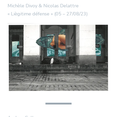
Michèle Divoy & Nicolas Delattre
« Liègitime défense » (05 – 27/08/23)