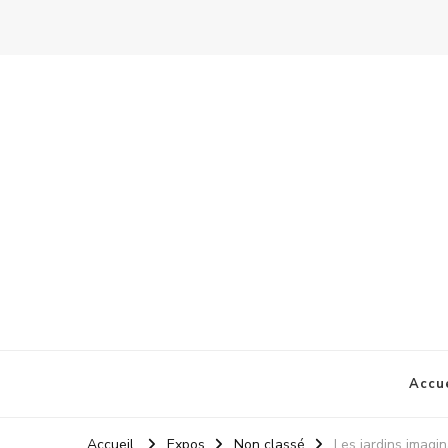
Accue
Accueil
Expos
Non classé
Les jardins imagin