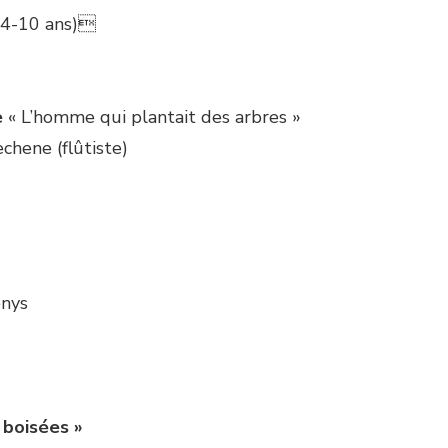
s 4-10 ans)
e
« L’homme qui plantait des arbres »
chene (flûtiste)
enys
 boisées »