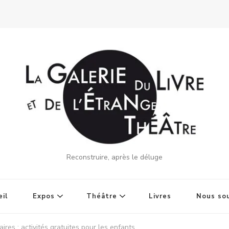
Reconstruire, après le déluge
il
Expos
Théâtre
Livres
Nous sou
aires : activités gratuites pour les enfants