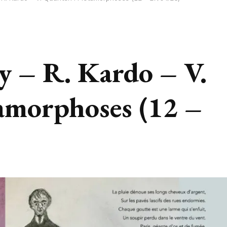
 – R. Kardo – V.
amorphoses (12 –