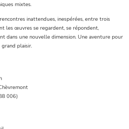
niques mixtes.
 rencontres inattendues, inespérées, entre trois
dont les œuvres se regardent, se répondent,
tent dans une nouvelle dimension. Une aventure pour
grand plaisir.
h
-Chèvremont
88 006)
il.