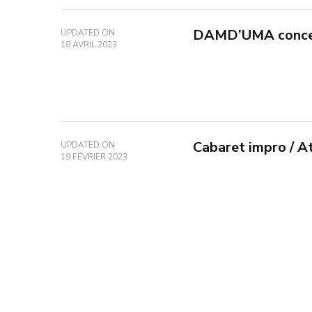
DAMD’UMA concer
UPDATED ON
18 AVRIL 2023
Cabaret impro / At
UPDATED ON
19 FÉVRIER 2023