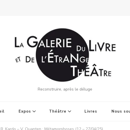
Reconstruire, après le déluge
il
Expos
Théâtre
Livres
Nous sou
R. Kardo – V. Quanten : Métamorphoses (12 – 27/04/25)