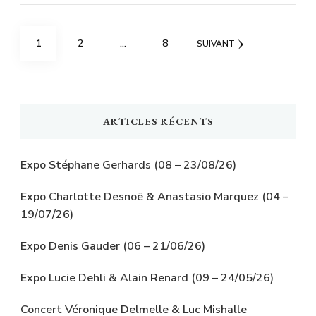
Pagination
PAGE
PAGE
PAGE
1
2
…
8
SUIVANT
des
publications
ARTICLES RÉCENTS
Expo Stéphane Gerhards (08 – 23/08/26)
Expo Charlotte Desnoë & Anastasio Marquez (04 –
19/07/26)
Expo Denis Gauder (06 – 21/06/26)
Expo Lucie Dehli & Alain Renard (09 – 24/05/26)
Concert Véronique Delmelle & Luc Mishalle