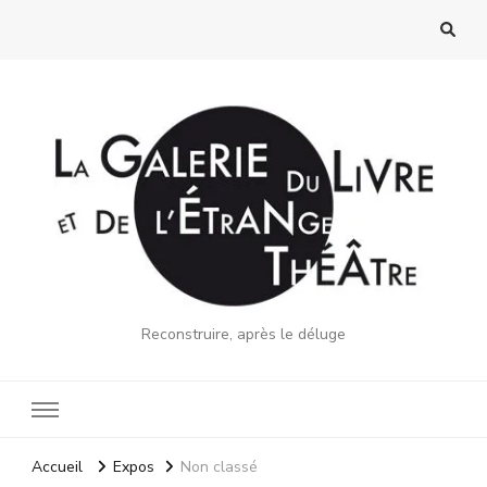
Reconstruire, après le déluge
Accueil
Expos
Non classé