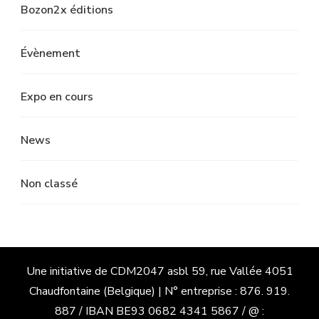
Bozon2x éditions
Évènement
Expo en cours
News
Non classé
Une initiative de CDM2047 asbl 59, rue Vallée 4051
Chaudfontaine (Belgique) | N° entreprise : 876. 919.
887 / IBAN BE93 0682 4341 5867 / @ :