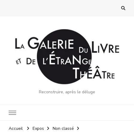
Reconstruire, après le déluge
Accueil
Expos
Non classé